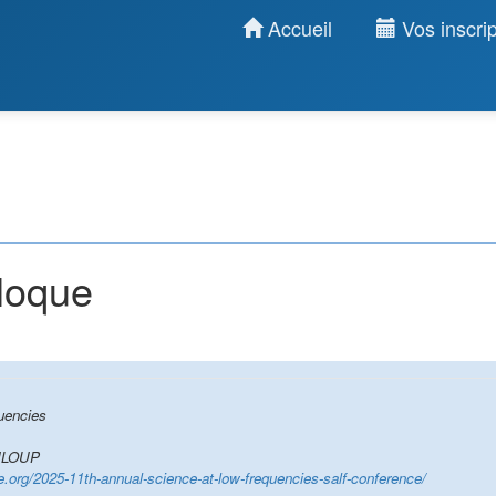
Accueil
Vos inscrip
lloque
uencies
NLOUP
ce.org/2025-11th-annual-science-at-low-frequencies-salf-conference/