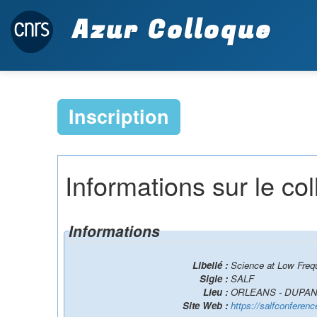
Azur Colloque
Inscription
Informations sur le co
Informations
Libellé :
Science at Low Freq
Sigle :
SALF
Lieu :
ORLEANS - DUPA
Site Web :
https://salfconferen