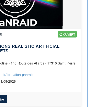
26
OUVERT
NS REALISTIC ARTIFICIAL
SETS
em.fr/formation-panraid
31/08/2026
ire