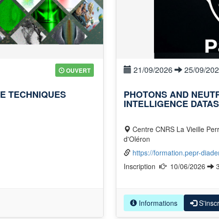
21/09/2026
25/09/20
OUVERT
E TECHNIQUES
PHOTONS AND NEUTRO
INTELLIGENCE DATA
Centre CNRS La Vieille Perrotine - 140 Route des Allards - 17310 Saint Pierre
d'Oléron
https://formation.pepr-diad
Inscription
10/06/2026
Informations
S'inscr