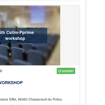
5th Cetim-Pprime
workshop
26
OUVERT
 WORKSHOP
stave Eiffel, 86360 Chasseneuil-du-Poitou